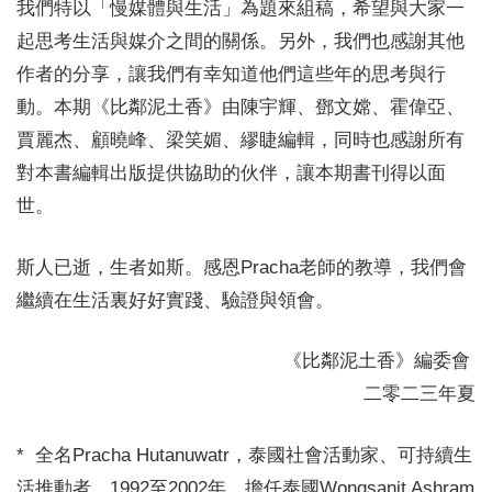
我們特以「慢媒體與生活」為題來組稿，希望與大家一
起思考生活與媒介之間的關係。另外，我們也感謝其他
作者的分享，讓我們有幸知道他們這些年的思考與行
動。本期《比鄰泥土香》由陳宇輝、鄧文嫦、霍偉亞、
賈麗杰、顧曉峰、梁笑媚、繆睫編輯，同時也感謝所有
對本書編輯出版提供協助的伙伴，讓本期書刊得以面
世。
斯人已逝，生者如斯。感恩Pracha老師的教導，我們會
繼續在生活裏好好實踐、驗證與領會。
《比鄰泥土香》編委會
二零二三年夏
* 全名Pracha Hutanuwatr，泰國社會活動家、可持續生
活推動者。1992至2002年，擔任泰國Wongsanit Ashram