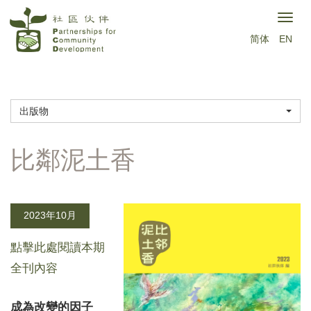
移
Togg
至
简体
EN
navig
主
內
容
出版物
2023年10月
點擊此處閱讀本期
全刊內容
成為改變的因子