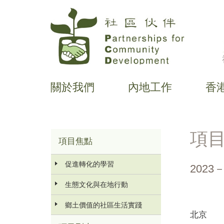
移
至
主
內
容
關於我們
內地工作
香
主
导
航
項
項目焦點
內
地
促進轉化的學習
工
2023
作
生態文化與在地行動
鄉土價值的社區生活實踐
北京