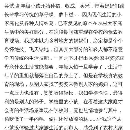
尝试:高年级小孩开始种稻、收成、卖米，带着妈妈们跟
长辈学习传统的草仔粿、萝卜糕......因为现代生活的小
家庭化及各种人情纠葛 , 已不复见的原本在农村大家庭
生活中的美好部分，在这段期间却重现在学校的食农教
育现场。我原本以为乡村地方的妈妈们，必定都是个个
身怀绝技、飞天钻地，但其实大部分的年轻人都不愿意
学习传统的生活技能，一问之下才得出原委:家中婆婆或
母亲什么生活技能都会，年轻人怕一旦学会了，生活中
年节的重担就都落在自己的身上了。但是在学校食农教
育的现场，从别人家找了婆婆来教别人家的媳妇，这可
一点压力也没有，婆婆教得轻松，媳妇学得愉快，最得
利的是别人的孙子。学校里的小孩，在看着这大家庭才
会有的生活场景重现在学校时，竟也热情地参与其中，
偷吃做了一半的粿、偷捏还没放凉的糕......让我这个从
小就没体验过大家族生活的都市人，感受到了农村大家