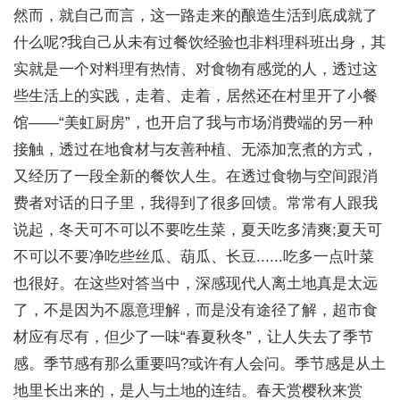
然而，就自己而言，这一路走来的酿造生活到底成就了
什么呢?我自己从未有过餐饮经验也非料理科班出身，其
实就是一个对料理有热情、对食物有感觉的人，透过这
些生活上的实践，走着、走着，居然还在村里开了小餐
馆——“美虹厨房”，也开启了我与市场消费端的另一种
接触，透过在地食材与友善种植、无添加烹煮的方式，
又经历了一段全新的餐饮人生。在透过食物与空间跟消
费者对话的日子里，我得到了很多回馈。常常有人跟我
说起，冬天可不可以不要吃生菜，夏天吃多清爽;夏天可
不可以不要净吃些丝瓜、葫瓜、长豆......吃多一点叶菜
也很好。在这些对答当中，深感现代人离土地真是太远
了，不是因为不愿意理解，而是没有途径了解，超市食
材应有尽有，但少了一味“春夏秋冬”，让人失去了季节
感。季节感有那么重要吗?或许有人会问。季节感是从土
地里长出来的，是人与土地的连结。春天赏樱秋来赏