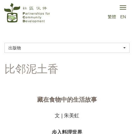
跳
Togg
转
繁體
EN
navig
到
主
要
出版物
内
容
藏在食物中的生活故事
文 | 朱美虹
步入料理世界