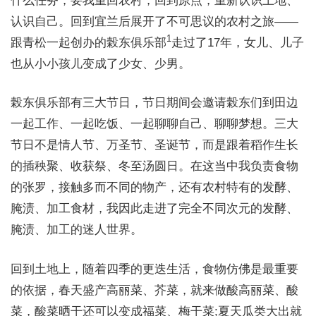
什么任务，要我重回农村，回到原点，重新认识土地、
认识自己。回到宜兰后展开了不可思议的农村之旅——
1
跟青松一起创办的榖东俱乐部
走过了17年，女儿、儿子
也从小小孩儿变成了少女、少男。
榖东俱乐部有三大节日，节日期间会邀请榖东们到田边
一起工作、一起吃饭、一起聊聊自己、聊聊梦想。三大
节日不是情人节、万圣节、圣诞节，而是跟着稻作生长
的插秧聚、收获祭、冬至汤圆日。在这当中我负责食物
的张罗，接触多而不同的物产，还有农村特有的发酵、
腌渍、加工食材，我因此走进了完全不同次元的发酵、
腌渍、加工的迷人世界。
回到土地上，随着四季的更迭生活，食物仿佛是最重要
的依据，春天盛产高丽菜、芥菜，就来做酸高丽菜、酸
菜，酸菜晒干还可以变成福菜、梅干菜;夏天瓜类大出就